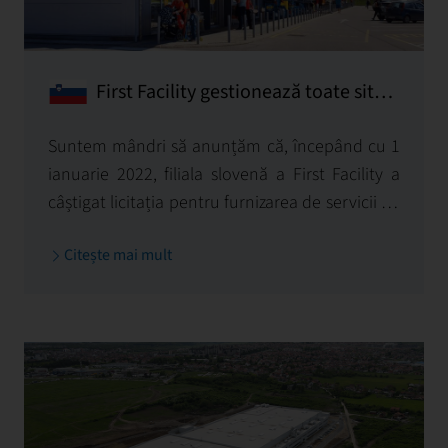
First Facility gestionează toate site-
urile Stop Shop din Slovenia!
Suntem mândri să anunțăm că, începând cu 1
ianuarie 2022, filiala slovenă a First Facility a
câștigat licitația pentru furnizarea de servicii de
management tehnic pentru toate centrele
Citește mai mult
comerciale Stop Shop deținute de Immofinanz
în Slovenia.