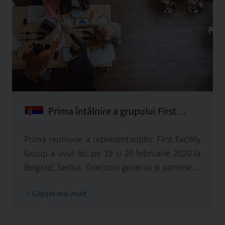
Prima întâlnire a grupului First
Facility
Prima reuniune a reprezentanților First Facility
Group a avut loc pe 19 și 20 februarie 2020 la
Belgrad, Serbia. Directorii generali și partenerii,
membrii Comitetului executiv și directorii
Citește mai mult
executivi ai companiilor First Facility din
Slovacia, Ungaria, Bulgaria, Serbia și Macedonia
de Nord au participat la reuniune, stabilind o