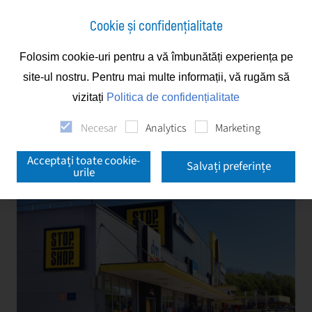
Cookie și confidențialitate
Folosim cookie-uri pentru a vă îmbunătăți experiența pe
Noutăți
site-ul nostru. Pentru mai multe informații, vă rugăm să
vizitați
Politica de confidențialitate
Noutăți
Necesar
Analytics
Marketing
Acceptați toate cookie-
Salvați preferințe
urile