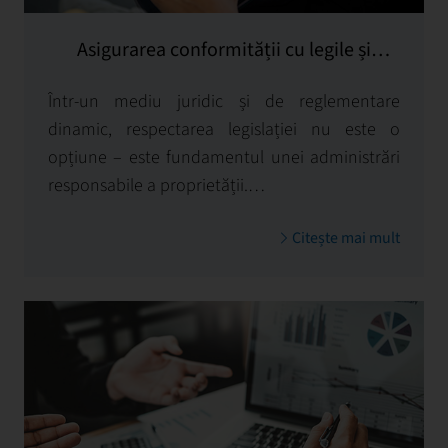
Asigurarea conformității cu legile și
reglementările relevante
Într-un mediu juridic și de reglementare
dinamic, respectarea legislației nu este o
opțiune – este fundamentul unei administrări
responsabile a proprietății.
La First Facility, conformitatea cu cerințele
Citește mai mult
legale și reglementările în vigoare se află în
centrul tuturor activităților noastre, deoarece
știm că stabilitatea, siguranța și reputația
proprietarului depind direct de corectitudinea
juridică a fiecărei acțiuni.