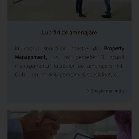
Lucrări de amenajare
În cadrul serviciilor noastre de
Property
Management,
un rol deosebit îl ocupă
managementul lucrărilor de amenajare (Fit-
Out) – un serviciu complex și specializat, care
acoperă întregul proces de adaptare tehnică și
Citește mai mult
estetică a spațiilor de birouri, în conformitate
cu cerințele chiriașilor sau ale proprietarilor.