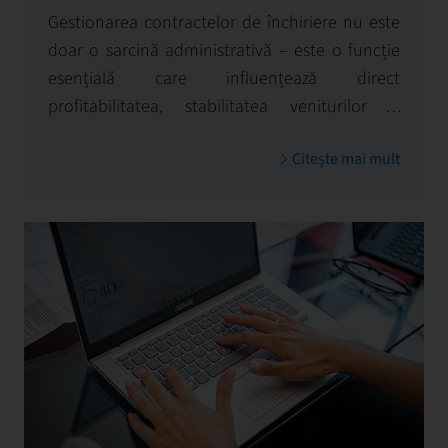
Gestionarea contractelor de închiriere nu este
doar o sarcină administrativă – este o funcție
esențială care influențează direct
profitabilitatea, stabilitatea veniturilor și
valoarea pe termen lung a proprietății. La First
Citește mai mult
Facility, abordăm această activitate strategic,
îmbinând precizia juridică, cunoașterea pieței
și eficiența operațională pentru a asigura că
toate relațiile contractuale sunt stabile,
transparente și aliniate cu interesele
proprietarului.