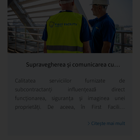
Supravegherea și comunicarea cu
furnizorii externi de servicii
Calitatea serviciilor furnizate de
subcontractanți influențează direct
funcționarea, siguranța și imaginea unei
proprietăți. De aceea, în First Facility,
supravegherea acestora nu este doar o
Citește mai mult
verificare operațională, ci un proces bine
organizat prin care asigurăm respectarea