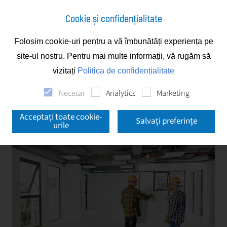
Cookie și confidențialitate
Folosim cookie-uri pentru a vă îmbunătăți experiența pe
Servicii
Property Management
site-ul nostru. Pentru mai multe informații, vă rugăm să
vizitați
Politica de confidențialitate
Property Management
Necesar
Analytics
Marketing
Acceptați toate cookie-
Salvați preferințe
urile