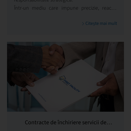
Într-un mediu care impune precizie, reacție
rapidă și o înțelegere profundă a pieței,
First
Citește mai mult
Facility
acționează ca un partener de încredere
al proprietarului, preluând rolul de
reprezentant cu capacitate deplină – juridică,
financiară și operațională.
Contracte de închiriere servicii de
gestionare și administrative