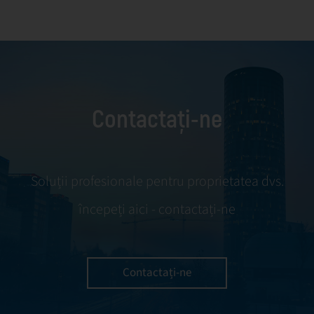
contractelor și standardelor de calitate. Prin
controale periodice, comunicare constantă și
evaluări de performanță, ne asigurăm că
fiecare furnizor livrează valoare reală și sprijină
obiectivele proprietarului.
Contactați-ne
Soluții profesionale pentru proprietatea dvs.
începeți aici - contactați-ne
Contactați-ne