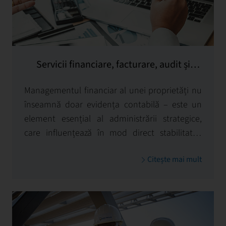
Servicii financiare, facturare, audit și
raportare
Managementul financiar al unei proprietăți nu
înseamnă doar evidența contabilă – este un
element esențial al administrării strategice,
care influențează în mod direct stabilitatea
financiară, lichiditatea și valoarea pe termen
Citește mai mult
lung a investiției.
La First Facility, tratăm managementul
financiar ca pe un instrument esențial pentru
luarea deciziilor informate, controlul costurilor
și maximizarea randamentului investițional.