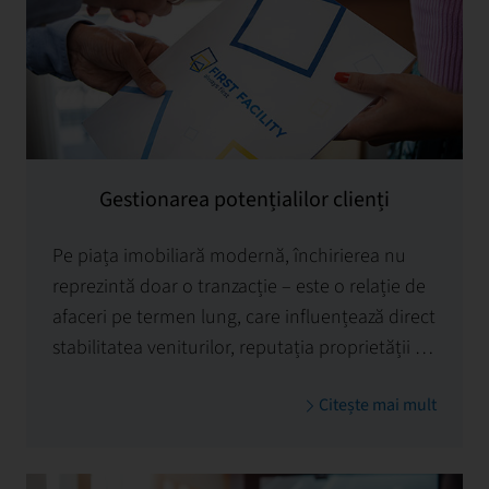
Gestionarea potențialilor clienți
Pe piața imobiliară modernă, închirierea nu
reprezintă doar o tranzacție – este o relație de
afaceri pe termen lung, care influențează direct
stabilitatea veniturilor, reputația proprietății și
valoarea investiției. Din acest motiv,
Citește mai mult
gestionarea contractelor de închiriere (Lease
Management)
trebuie să fie precisă, structurată
și orientată strategic.