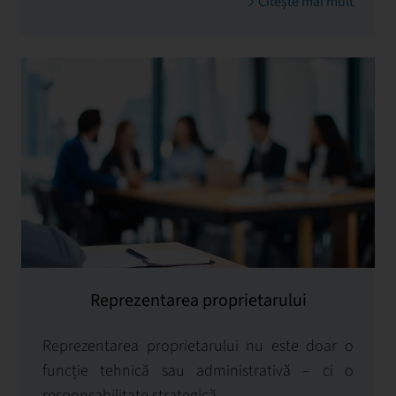
Citește mai mult
La First Facility, privim evenimentele ca pe un
instrument strategic care contribuie la
creșterea valorii proprietății, îmbunătățirea
satisfacției chiriașilor și consolidarea relației cu
comunitatea locală.
Reprezentarea proprietarului
Reprezentarea proprietarului nu este doar o
funcție tehnică sau administrativă – ci o
responsabilitate strategică.