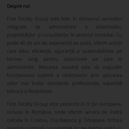
Despre noi
First Facility Group este lider în domeniul serviciilor
integrate de administrare a obiectivelor,
proprietăților și consultanței în sectorul imobiliar. Cu
peste 40 de ani de experiență pe piață, oferim soluții
care aduc eficiență, siguranță și sustenabilitate pe
termen lung pentru obiectivele pe care le
administrăm. Misiunea noastră este să asigurăm
funcționarea optimă a obiectivelor prin aplicarea
celor mai înalte standarde profesionale, expertiză
tehnică și flexibilitate.
First Facility Group este prezentă în 9 țări europene,
inclusiv în România, unde oferim servicii de înaltă
calitate în Craiova, Cluj-Napoca și Timișoara. Echipa
noastră combină cunoștințele locale despre piață cu