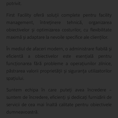
potrivit.
First Facility oferă soluții complete pentru facility
management, întreținere tehnică, organizarea
obiectivelor și optimizarea costurilor, cu flexibilitate
maximă și adaptare la nevoile specifice ale clienților.
În mediul de afaceri modern, o administrare fiabilă și
eficientă a obiectivelor este esențială pentru
funcționarea fără probleme a operațiunilor zilnice,
păstrarea valorii proprietății și siguranța utilizatorilor
spațiului.
Suntem echipa în care puteți avea încredere –
suntem de încredere, eficienți și dedicați furnizării de
servicii de cea mai înaltă calitate pentru obiectivele
dumneavoastră.