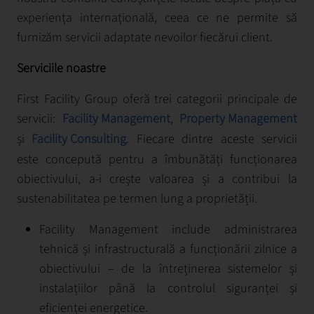
experiența internațională, ceea ce ne permite să
furnizăm servicii adaptate nevoilor fiecărui client.
Serviciile noastre
First Facility Group oferă trei categorii principale de
servicii:
Facility Management
,
Property Management
și
Facility Consulting
. Fiecare dintre aceste servicii
este concepută pentru a îmbunătăți funcționarea
obiectivului, a-i crește valoarea și a contribui la
sustenabilitatea pe termen lung a proprietății.
Facility Management include administrarea
tehnică și infrastructurală a funcționării zilnice a
obiectivului – de la întreținerea sistemelor și
instalațiilor până la controlul siguranței și
eficienței energetice.